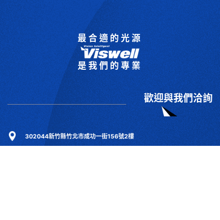
最合適的光源
是我們的專業
歡迎與我們洽詢
302044新竹縣竹北市成功一街156號2樓
+886-3-6583766
+886-3-6583266
sales@viswell.com.tw
產品目錄
關於宇創
技術研討
最新消息
下載專區
聯絡我們
支援服務