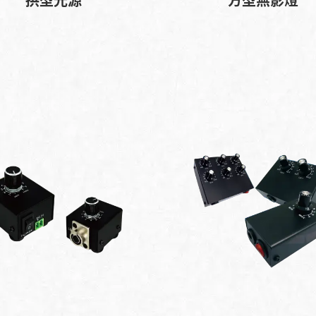
拱型光源
方型無影燈