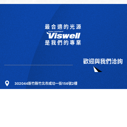
最合適的光源
是我們的專業
歡迎與我們洽詢
302044新竹縣竹北市成功一街156號2樓
+886-3-6583766
+886-3-6583266
sales@viswell.com.tw
產品目錄
關於宇創
技術研討
最新消息
下載專區
聯絡我們
支援服務