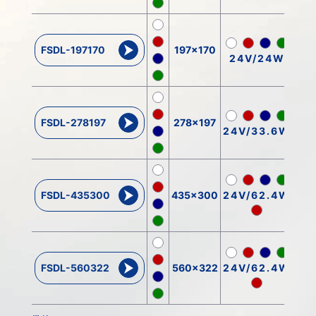
FSDL-197170
197x170
24V/24W
FSDL-278197
278x197
24V/33.6W
FSDL-435300
435x300
24V/62.4W
FSDL-560322
560x322
24V/62.4W