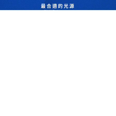
最合適的光源
是我們的專業
歡迎與我們洽詢
302044新竹縣竹北市成功一街156號2樓
+886-3-6583766
+886-3-6583266
sales@viswell.com.tw
產品目錄
關於宇創
技術研討
最新消息
下載專區
聯絡我們
支援服務
Copyrights © 2025 宇創視覺科技 Co.Ltd.All right reserved. Designed By
YCSEO