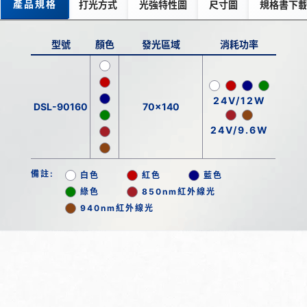
產品規格
打光方式
光強特性圖
尺寸圖
規格書下
型號
顏色
發光區域
消耗功率
24V/12W
DSL-90160
70x140
24V/9.6W
備註:
白色
紅色
藍色
綠色
850nm紅外線光
940nm紅外線光