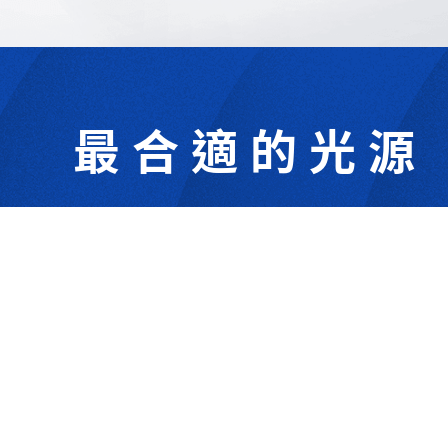
最合適的光源
302044新竹縣竹北市成功一街156號2樓
+886-3-6583766