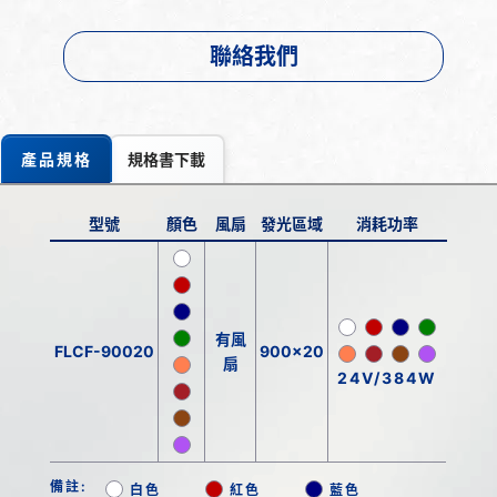
聯絡我們
產品規格
規格書下載
型號
顏色
風扇
發光區域
消耗功率
有風
FLCF-90020
900x20
扇
24V/384W
備註:
白色
紅色
藍色