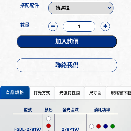
搭配配件
數量
加入詢價
聯絡我們
產品規格
打光方式
光強特性圖
尺寸圖
規格書下
型號
顏色
發光區域
消耗功率
FSDL-278197
278x197