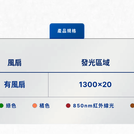
產品規格
風扇
發光區域
有風扇
1300x20
綠色
橘色
850nm紅外線光