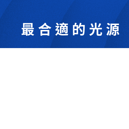
最合適的光源
302044新竹縣竹北市成功一街156號2樓
+886-3-6583766
+886-3-6583266
sales@viswell.com.tw