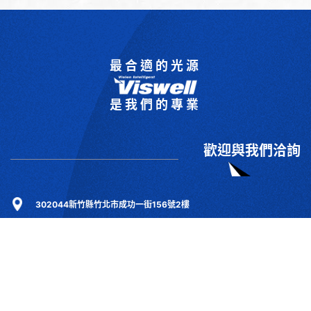
最合適的光源
是我們的專業
歡迎與我們洽詢
302044新竹縣竹北市成功一街156號2樓
+886-3-6583766
+886-3-6583266
sales@viswell.com.tw
產品目錄
關於宇創
技術研討
最新消息
下載專區
聯絡我們
支援服務