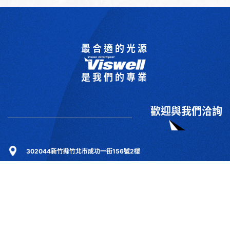
最合適的光源
是我們的專業
歡迎與我們洽詢
302044新竹縣竹北市成功一街156號2樓
+886-3-6583766
+886-3-6583266
sales@viswell.com.tw
產品目錄
關於宇創
技術研討
最新消息
下載專區
聯絡我們
支援服務