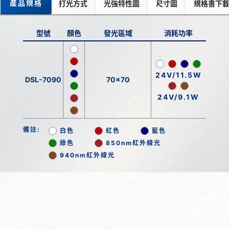
產品規格
打光方式
光強特性圖
尺寸圖
規格書下
型號
顏色
發光區域
消耗功率
24V/11.5W
DSL-7090
70x70
24V/9.1W
備註:
白色
紅色
藍色
綠色
850nm紅外線光
940nm紅外線光