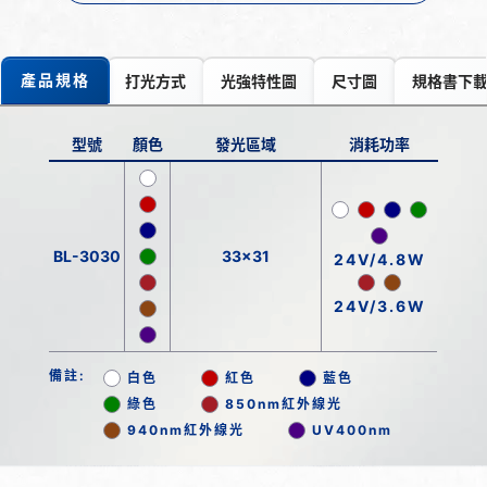
產品規格
打光方式
光強特性圖
尺寸圖
規格書下
型號
顏色
發光區域
消耗功率
BL-3030
33x31
24V/4.8W
24V/3.6W
備註:
白色
紅色
藍色
綠色
850nm紅外線光
940nm紅外線光
UV400nm