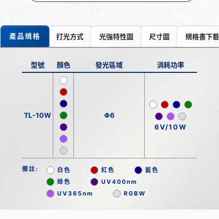
產品規格
打光方式
光強特性圖
尺寸圖
規格書下
型號
顏色
發光區域
消耗功率
TL-10W
Φ6
6V/10W
備註:
白色
紅色
藍色
綠色
UV400nm
UV365nm
RGBW