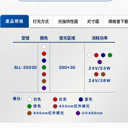
產品規格
打光方式
光強特性圖
尺寸圖
規格書下
型號
顏色
發光區域
消耗功率
SLL-20030
200x30
24V/53W
24V/38W
備註:
白色
紅色
藍色
綠色
850nm紅外線光
940nm紅外線光
UV400nm