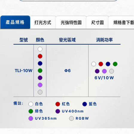
產品規格
打光方式
光強特性圖
尺寸圖
規格書下
型號
顏色
發光區域
消耗功率
TLI-10W
Φ6
6V/10W
備註:
白色
紅色
藍色
綠色
UV400nm
UV365nm
RGBW